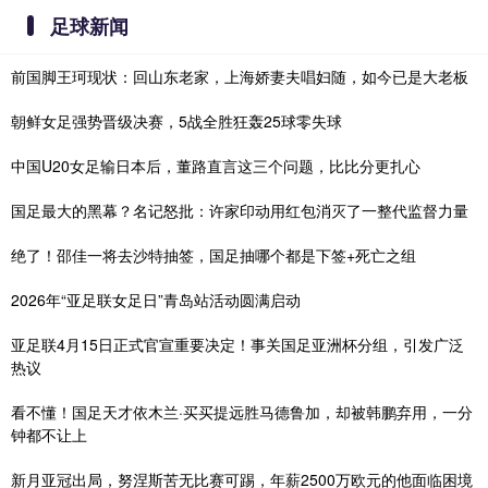
足球新闻
前国脚王珂现状：回山东老家，上海娇妻夫唱妇随，如今已是大老板
朝鲜女足强势晋级决赛，5战全胜狂轰25球零失球
中国U20女足输日本后，董路直言这三个问题，比比分更扎心
国足最大的黑幕？名记怒批：许家印动用红包消灭了一整代监督力量
绝了！邵佳一将去沙特抽签，国足抽哪个都是下签+死亡之组
2026年“亚足联女足日”青岛站活动圆满启动
亚足联4月15日正式官宣重要决定！事关国足亚洲杯分组，引发广泛
热议
看不懂！国足天才依木兰·买买提远胜马德鲁加，却被韩鹏弃用，一分
钟都不让上
新月亚冠出局，努涅斯苦无比赛可踢，年薪2500万欧元的他面临困境