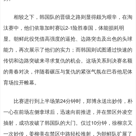
相较之下，韩国队的晋级之路则显得颇为艰辛，在淘
汰赛中，他们依靠加时赛以2-1险胜泰国，体能损耗明
显。朝鲜此役凭借高强度的逼抢、边路突击及出色的头球
能力，再次展示了他们的实力；而韩国则试图通过快速的
传切和边路突破来寻求复仇的机会。这场关系到决赛名额
的青春对决，伴随着碾压与复仇的紧张气氛在巴吞他尼体
育场拉开帷幕。
比赛进行到上半场第24分钟时，郑博永送出妙传，朴
一心在前场左侧拿球后，迅速向前推进，并在禁区外凌空
抽射，成功攻破了韩国队的大门。仅过10分钟，徐柳京又
一次妙传，姜柳美在禁区中路轻松推射，为朝鲜队扩展了