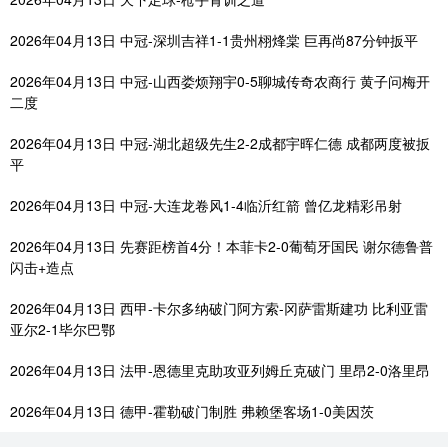
2026年04月13日 中冠-深圳吉祥1-1贵州栩烽棠 巨再尚87分钟扳平
2026年04月13日 中冠-山西娄烦翔宇0-5聊城传奇农商行 黄子问梅开
二度
2026年04月13日 中冠-湖北超级先生2-2成都宇晖仁德 成都两度被扳
平
2026年04月13日 中冠-大连龙卷风1-4临沂红箭 曾亿龙精彩吊射
2026年04月13日 先赛距榜首4分！本菲卡2-0葡萄牙国民 谢尔德鲁普
闪击+造点
2026年04月13日 西甲-卡尔多纳破门阿方索-冈萨雷斯建功 比利亚雷
亚尔2-1毕尔巴鄂
2026年04月13日 法甲-恩德里克助攻亚列姆丘克破门 里昂2-0洛里昂
2026年04月13日 德甲-霍勒破门制胜 弗赖堡客场1-0美因茨