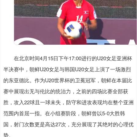
在北京时间4月15日下午17:00进行的U20女足亚洲杯
半决赛中，朝鲜U20女足与韩国U20女足上演了一场激烈
的东亚德比。作为U20世界杯的卫冕冠军，朝鲜在本届比
赛中展现出无与伦比的统治力，之前的四场比赛全部获
胜，攻入22球且一球未失，防守和进攻表现均在整个亚洲
范围内首屈一指。在小组赛阶段，朝鲜曾以5-0大胜韩
国，射门次数更是高达27次，充分展现了其绝对的心理优
势。