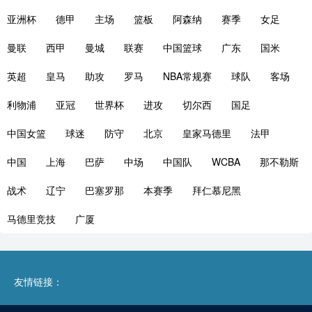
亚洲杯
德甲
主场
篮板
阿森纳
赛季
女足
曼联
西甲
曼城
联赛
中国篮球
广东
国米
英超
皇马
助攻
罗马
NBA常规赛
球队
客场
利物浦
亚冠
世界杯
进攻
切尔西
国足
中国女篮
球迷
防守
北京
皇家马德里
法甲
中国
上海
巴萨
中场
中国队
WCBA
那不勒斯
战术
辽宁
巴塞罗那
本赛季
拜仁慕尼黑
马德里竞技
广厦
友情链接：