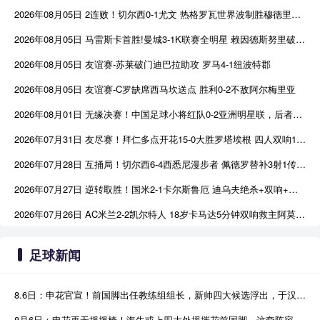
2026年08月05日 2连败！切尔西0-1尤文 热格罗瓦世界波制胜穆德里克时隔614天复出
2026年08月05日 马雷斯卡首胜!曼城3-1K联赛全明星 赖因德斯努里破门塞梅尼奥助攻
2026年08月05日 友谊赛-苏莱破门迪巴拉助攻 罗马4-1纽波特郡
2026年08月05日 友谊赛-C罗缺席西马坎送点 胜利0-2不敌阿尔梅里亚
2026年08月01日 无缘决赛！中国足球小将红队0-2亚洲明星联，后者决赛战杭州足管
2026年07月31日 友尽赛！拜仁多点开花15-0大胜罗塔埃根 四人双响17岁阿索莫建功
2026年07月28日 互捅局！切尔西6-4西悉尼漫步者 佩德罗替补3射1传阿隆索开门红
2026年07月27日 逆转取胜！国米2-1卡尔斯鲁厄 迪乌夫绝杀+双响+世界波破门
2026年07月26日 AC米兰2-2凯尔特人 18岁卡马达5分钟双响救主阿莫林迎执教首秀
足球新闻
8.6日：申花官宣！前国脚出任教练组组长，新帅四大候选浮出，于汉超救火？
8月6日：申花再无摇摇椅！海牛或上四大外援摧花前国脚，这套阵容踢中甲都困难