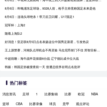
8月6日：昨晚浦东足球场，9328人前，枪手主帅竟称国足未来是他
8月6日：连场头球绝杀！带刀后卫闪耀，U17国足1
冠军杯：上海2
随着上海队2
好消息！亚足联8月5日点名表扬这位中国男足新星，引发热议
王上源禁赛，河南队点球机会不再灵验 马拉尼昂射门不佳 郑智目标亚冠资格
中超前瞻：海牛战申花保级6分战 辽宁德比成卡位大战
韩媒：韩国足协被搜查前一天 曾遭总统李在明点名批评
热门标签
消息资讯
足球
1
比赛集锦
比赛
欧冠
NBA
篮球
CBA
比赛录像
球员
意甲
观点评论