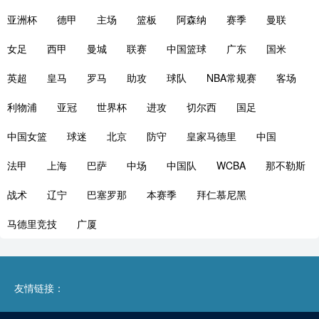
亚洲杯
德甲
主场
篮板
阿森纳
赛季
曼联
女足
西甲
曼城
联赛
中国篮球
广东
国米
英超
皇马
罗马
助攻
球队
NBA常规赛
客场
利物浦
亚冠
世界杯
进攻
切尔西
国足
中国女篮
球迷
北京
防守
皇家马德里
中国
法甲
上海
巴萨
中场
中国队
WCBA
那不勒斯
战术
辽宁
巴塞罗那
本赛季
拜仁慕尼黑
马德里竞技
广厦
友情链接：