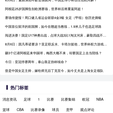
阿根廷25岁国脚告别欧洲赛场，世界杯后将重返阿超！
赛场传捷报！周口健儿省运会斩获4金3银 女足（甲组）创历史摘银
中国首位留洋的前国脚，如今在赣超当教练，1.9米儿子也选足球路
闯进决赛！国足U17神勇出战，点球大战3比1淘汰河床，豪取四战不败！
8月6日：因凡蒂诺要凉？亚足联反水、卡塔尔挺他，世界杯权力游戏比决赛点球还刺激！
砸3个亿请阿根廷来华踢球，梅西大概不来，却要国足上去当陪练？
今日：亚冠停赛两年，泰山靠足协杯续命？
曾是中国女足主帅，嫁给师兄后丁克至今，如今丈夫是上海女足领队
热门标签
消息资讯
足球
1
比赛
比赛集锦
欧冠
NBA
篮球
CBA
比赛录像
球员
意甲
观点评论