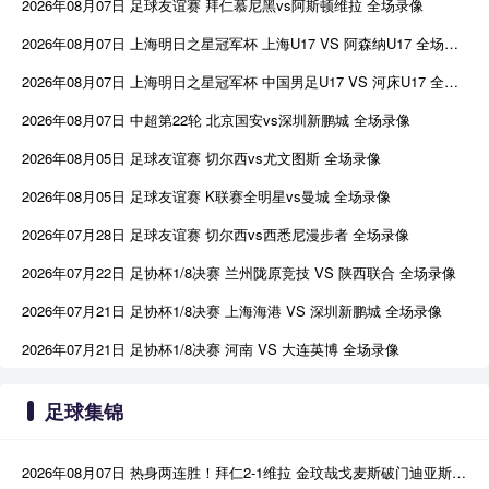
2026年08月07日 足球友谊赛 拜仁慕尼黑vs阿斯顿维拉 全场录像
2026年08月07日 上海明日之星冠军杯 上海U17 VS 阿森纳U17 全场录像
2026年08月07日 上海明日之星冠军杯 中国男足U17 VS 河床U17 全场录像
2026年08月07日 中超第22轮 北京国安vs深圳新鹏城 全场录像
2026年08月05日 足球友谊赛 切尔西vs尤文图斯 全场录像
2026年08月05日 足球友谊赛 K联赛全明星vs曼城 全场录像
2026年07月28日 足球友谊赛 切尔西vs西悉尼漫步者 全场录像
2026年07月22日 足协杯1/8决赛 兰州陇原竞技 VS 陕西联合 全场录像
2026年07月21日 足协杯1/8决赛 上海海港 VS 深圳新鹏城 全场录像
2026年07月21日 足协杯1/8决赛 河南 VS 大连英博 全场录像
足球集锦
2026年08月07日 热身两连胜！拜仁2-1维拉 金玟哉戈麦斯破门迪亚斯替补建功