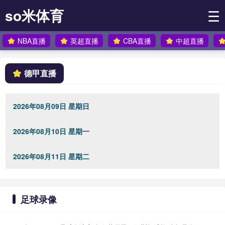
so米体育
☰
NBA直播
英超直播
CBA直播
中超直播
德甲直播
2026年08月09日 星期日
2026年08月10日 星期一
2026年08月11日 星期二
足球录像