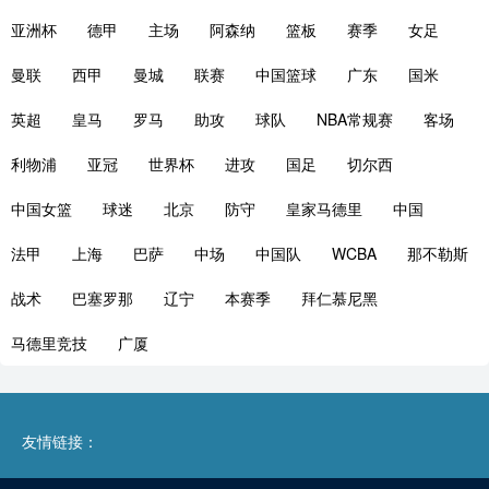
亚洲杯
德甲
主场
阿森纳
篮板
赛季
女足
曼联
西甲
曼城
联赛
中国篮球
广东
国米
英超
皇马
罗马
助攻
球队
NBA常规赛
客场
利物浦
亚冠
世界杯
进攻
国足
切尔西
中国女篮
球迷
北京
防守
皇家马德里
中国
法甲
上海
巴萨
中场
中国队
WCBA
那不勒斯
战术
巴塞罗那
辽宁
本赛季
拜仁慕尼黑
马德里竞技
广厦
友情链接：