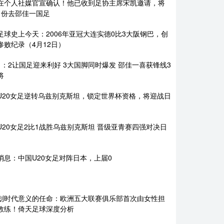
在个人社媒官宣确认！他已收到足协主席宋凯邀请，将
月份去邵佳一国足
足球史上今天：2006年亚冠大连实德0比3大阪钢巴，创
惨败纪录（4月12日）
1：2让国足迎来利好 3大国脚同时爆发 邵佳一喜获锋线3
将
U20女足逆转乌兹别克斯坦，锁定世界杯资格，将迎战日
U20女足2比1战胜乌兹别克斯坦 晋级亚青赛四强对决日
消息：中国U20女足对阵日本，上届0
划时代意义的任命：欧洲五大联赛俱乐部首次由女性担
教练！倚天足球深度分析