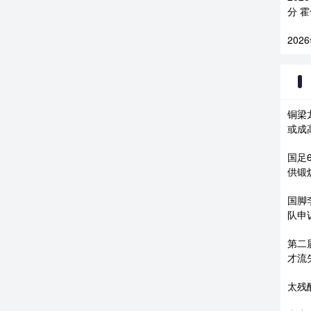
分 
202
铜梁
或成
国足
供锻
国脚
队申
第二
才流
太残