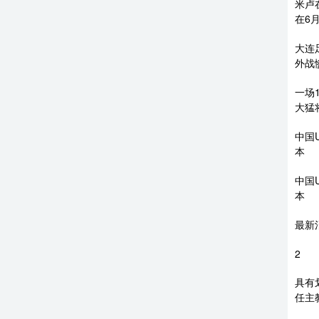
米卢
在6
大连
外战
一场
大猛
中国
本
中国
本
最新
2
具有
任主