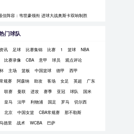
最佳阵容：韦世豪领衔 进球大战奥斯卡双响制胜
热门球队
资讯
足球
比赛集锦
比赛
1
篮球
NBA
比赛录像
CBA
意甲
球员
观点评论
杯
主场
篮板
中国篮球
德甲
西甲
A常规赛
阿森纳
助攻
客场
女足
英超
广东
联赛
曼联
进攻
赛季
亚冠
球队
国米
皇马
法甲
利物浦
国足
罗马
切尔西
北京
中国女篮
CBA常规赛
那不勒斯
马德里
战术
WCBA
巴萨