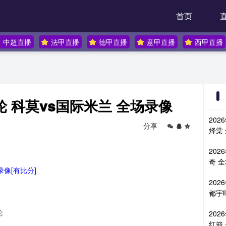
首页
中超直播
法甲直播
德甲直播
意甲直播
西甲直播
2轮 科莫vs国际米兰 全场录像
202
分享
烽棠
202
奇 
录像[有比分]
202
都宇
轮
202
红箭