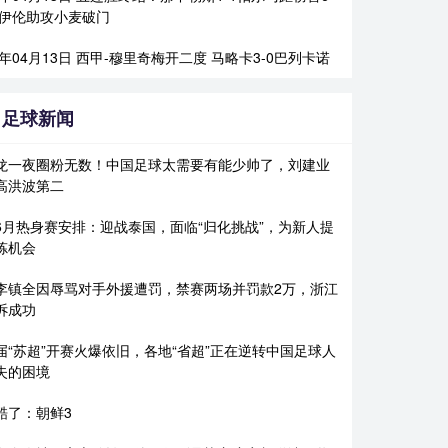
霍伊伦助攻小麦破门
6年04月13日 西甲-穆里奇梅开二度 马略卡3-0巴列卡诺
足球新闻
龙一夜圈粉无数！中国足球太需要有能少帅了，刘建业
高洪波第二
6月热身赛安排：迎战泰国，面临“归化挑战”，为新人提
炼机会
李镇全因辱骂对手外援遭罚，禁赛两场并罚款2万，浙江
诉成功
届“苏超”开赛火爆依旧，各地“省超”正在逆转中国足球人
失的困境
酷了：朝鲜3