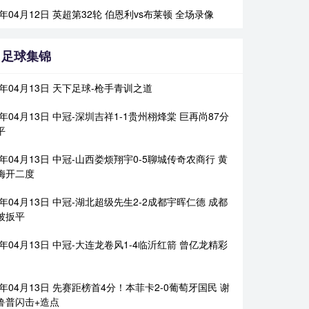
6年04月12日 英超第32轮 伯恩利vs布莱顿 全场录像
足球集锦
6年04月13日 天下足球-枪手青训之道
6年04月13日 中冠-深圳吉祥1-1贵州栩烽棠 巨再尚87分
平
6年04月13日 中冠-山西娄烦翔宇0-5聊城传奇农商行 黄
梅开二度
6年04月13日 中冠-湖北超级先生2-2成都宇晖仁德 成都
被扳平
6年04月13日 中冠-大连龙卷风1-4临沂红箭 曾亿龙精彩
6年04月13日 先赛距榜首4分！本菲卡2-0葡萄牙国民 谢
鲁普闪击+造点