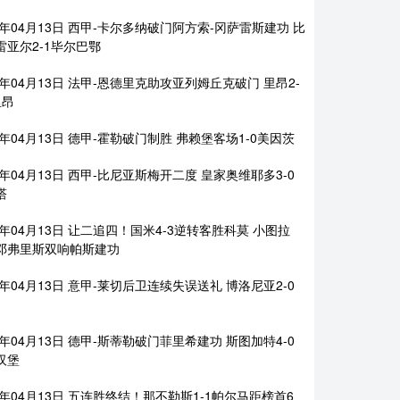
26年04月13日 西甲-卡尔多纳破门阿方索-冈萨雷斯建功 比
雷亚尔2-1毕尔巴鄂
6年04月13日 法甲-恩德里克助攻亚列姆丘克破门 里昂2-
里昂
6年04月13日 德甲-霍勒破门制胜 弗赖堡客场1-0美因茨
6年04月13日 西甲-比尼亚斯梅开二度 皇家奥维耶多3-0
塔
6年04月13日 让二追四！国米4-3逆转客胜科莫 小图拉
邓弗里斯双响帕斯建功
6年04月13日 意甲-莱切后卫连续失误送礼 博洛尼亚2-0
6年04月13日 德甲-斯蒂勒破门菲里希建功 斯图加特4-0
汉堡
26年04月13日 五连胜终结！那不勒斯1-1帕尔马距榜首6