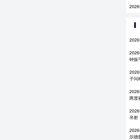
202
202
202
钟扳
202
子问
202
两度
202
吊射
202
尔德