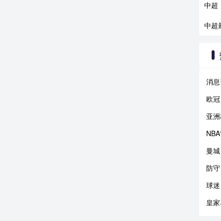
中超
中超
消息
欧冠
亚洲
NB
曼城
防守
球迷
皇家