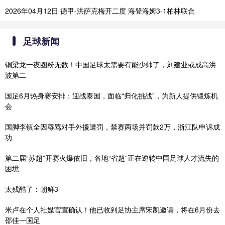
2026年04月12日 德甲-洪萨克梅开二度 海登海姆3-1柏林联合
足球新闻
铜梁龙一夜圈粉无数！中国足球太需要有能少帅了，刘建业或成高洪
波第二
国足6月热身赛安排：迎战泰国，面临“归化挑战”，为新人提供锻炼机
会
国脚李镇全因辱骂对手外援遭罚，禁赛两场并罚款2万，浙江队申诉成
功
第二届“苏超”开赛火爆依旧，各地“省超”正在逆转中国足球人才流失的
困境
太残酷了：朝鲜3
米卢在个人社媒官宣确认！他已收到足协主席宋凯邀请，将在6月份去
邵佳一国足