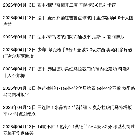
2026年04月13日 西甲-穆里奇梅开二度 马略卡3-0巴列卡诺
2026年04月13日 法甲-麦肯齐染红吉鲁点球破门 里尔客场4-0十人图
卢兹
2026年04月13日 法甲-萨马塔破门阿布迪扳平 尼斯1-1勒阿弗尔
2026年04月13日 少赛1场距枪手6分！曼城3-0切尔西 奥赖利多库破
门谢尔基两助攻
2026年04月13日 德甲-弗里德尔染红马拉破门约翰内松建功 科隆3-1
十人不莱梅
2026年04月13日 英超-维拉1-1森林4轮仍居第四 森林4轮不败 穆里略
乌龙内科扳平
2026年04月13日 三连胜！水晶宫2-1逆转纽卡 奥苏拉破门马特塔扳
平+补时点射绝杀
2026年04月13日 14轮不胜！热刺0-1桑德兰距保级区2分 穆基勒制胜
罗梅罗伤退痛哭