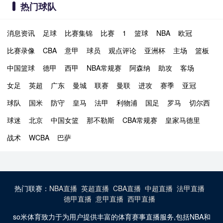
热门球队
消息资讯
足球
比赛集锦
比赛
1
篮球
NBA
欧冠
比赛录像
CBA
意甲
球员
观点评论
亚洲杯
主场
篮板
中国篮球
德甲
西甲
NBA常规赛
阿森纳
助攻
客场
女足
英超
广东
曼城
联赛
曼联
进攻
赛季
亚冠
球队
国米
防守
皇马
法甲
利物浦
国足
罗马
切尔西
球迷
北京
中国女篮
那不勒斯
CBA常规赛
皇家马德里
战术
WCBA
巴萨
热门联赛：
NBA直播
英超直播
CBA直播
中超直播
法甲直播
德甲直播
意甲直播
西甲直播
so米体育致力于为用户提供丰富的体育赛事直播服务,包括NBA和