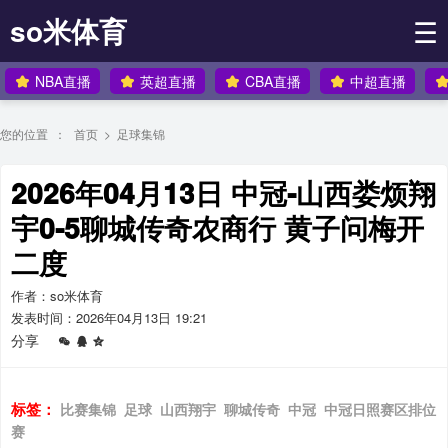
so米体育
☰
NBA直播
英超直播
CBA直播
中超直播
您的位置 ：
首页
>
足球集锦
2026年04月13日 中冠-山西娄烦翔
宇0-5聊城传奇农商行 黄子问梅开
二度
作者：so米体育
发表时间：2026年04月13日 19:21
分享
标签：
比赛集锦
足球
山西翔宇
聊城传奇
中冠
中冠日照赛区排位
赛