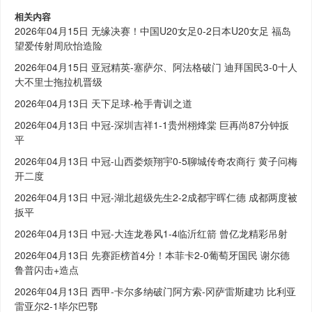
相关内容
2026年04月15日 无缘决赛！中国U20女足0-2日本U20女足 福岛
望爱传射周欣怡造险
2026年04月15日 亚冠精英-塞萨尔、阿法格破门 迪拜国民3-0十人
大不里士拖拉机晋级
2026年04月13日 天下足球-枪手青训之道
2026年04月13日 中冠-深圳吉祥1-1贵州栩烽棠 巨再尚87分钟扳
平
2026年04月13日 中冠-山西娄烦翔宇0-5聊城传奇农商行 黄子问梅
开二度
2026年04月13日 中冠-湖北超级先生2-2成都宇晖仁德 成都两度被
扳平
2026年04月13日 中冠-大连龙卷风1-4临沂红箭 曾亿龙精彩吊射
2026年04月13日 先赛距榜首4分！本菲卡2-0葡萄牙国民 谢尔德
鲁普闪击+造点
2026年04月13日 西甲-卡尔多纳破门阿方索-冈萨雷斯建功 比利亚
雷亚尔2-1毕尔巴鄂