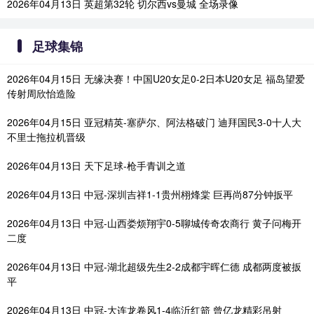
2026年04月13日 英超第32轮 切尔西vs曼城 全场录像
足球集锦
2026年04月15日 无缘决赛！中国U20女足0-2日本U20女足 福岛望爱
传射周欣怡造险
2026年04月15日 亚冠精英-塞萨尔、阿法格破门 迪拜国民3-0十人大
不里士拖拉机晋级
2026年04月13日 天下足球-枪手青训之道
2026年04月13日 中冠-深圳吉祥1-1贵州栩烽棠 巨再尚87分钟扳平
2026年04月13日 中冠-山西娄烦翔宇0-5聊城传奇农商行 黄子问梅开
二度
2026年04月13日 中冠-湖北超级先生2-2成都宇晖仁德 成都两度被扳
平
2026年04月13日 中冠-大连龙卷风1-4临沂红箭 曾亿龙精彩吊射