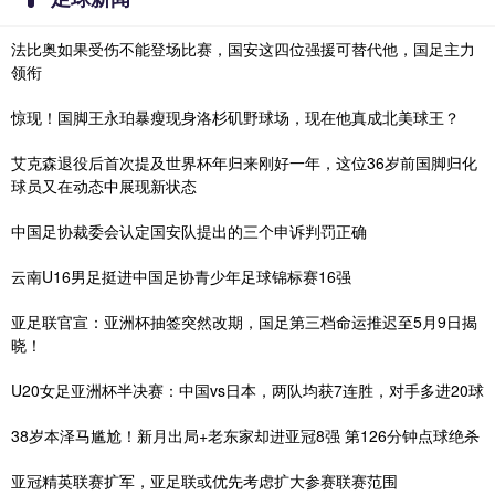
法比奥如果受伤不能登场比赛，国安这四位强援可替代他，国足主力
领衔
惊现！国脚王永珀暴瘦现身洛杉矶野球场，现在他真成北美球王？
艾克森退役后首次提及世界杯年归来刚好一年，这位36岁前国脚归化
球员又在动态中展现新状态
中国足协裁委会认定国安队提出的三个申诉判罚正确
云南U16男足挺进中国足协青少年足球锦标赛16强
亚足联官宣：亚洲杯抽签突然改期，国足第三档命运推迟至5月9日揭
晓！
U20女足亚洲杯半决赛：中国vs日本，两队均获7连胜，对手多进20球
38岁本泽马尴尬！新月出局+老东家却进亚冠8强 第126分钟点球绝杀
亚冠精英联赛扩军，亚足联或优先考虑扩大参赛联赛范围