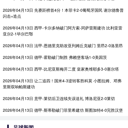
2026年04月13日 先赛距榜首4分！本菲卡2-0葡萄牙国民 谢尔德鲁普
闪击+造点
2026年04月13日 西甲-卡尔多纳破门阿方索-冈萨雷斯建功 比利亚雷
亚尔2-1毕尔巴鄂
2026年04月13日 法甲-恩德里克助攻亚列姆丘克破门 里昂2-0洛里昂
2026年04月13日 德甲-霍勒破门制胜 弗赖堡客场1-0美因茨
2026年04月13日 西甲-比尼亚斯梅开二度 皇家奥维耶多3-0塞尔塔
2026年04月13日 让二追四！国米4-3逆转客胜科莫 小图拉姆、邓弗
里斯双响帕斯建功
2026年04月13日 意甲-莱切后卫连续失误送礼 博洛尼亚2-0莱切
2026年04月13日 德甲-斯蒂勒破门菲里希建功 斯图加特4-0完胜汉堡
足球新闻