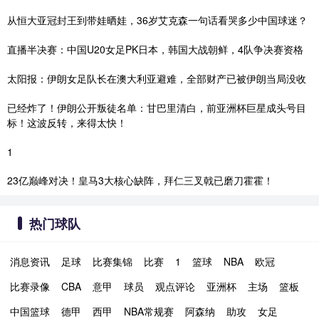
从恒大亚冠封王到带娃晒娃，36岁艾克森一句话看哭多少中国球迷？
直播半决赛：中国U20女足PK日本，韩国大战朝鲜，4队争决赛资格
太阳报：伊朗女足队长在澳大利亚避难，全部财产已被伊朗当局没收
已经炸了！伊朗公开叛徒名单：甘巴里清白，前亚洲杯巨星成头号目
标！这波反转，来得太快！
1
23亿巅峰对决！皇马3大核心缺阵，拜仁三叉戟已磨刀霍霍！
热门球队
消息资讯
足球
比赛集锦
比赛
1
篮球
NBA
欧冠
比赛录像
CBA
意甲
球员
观点评论
亚洲杯
主场
篮板
中国篮球
德甲
西甲
NBA常规赛
阿森纳
助攻
女足